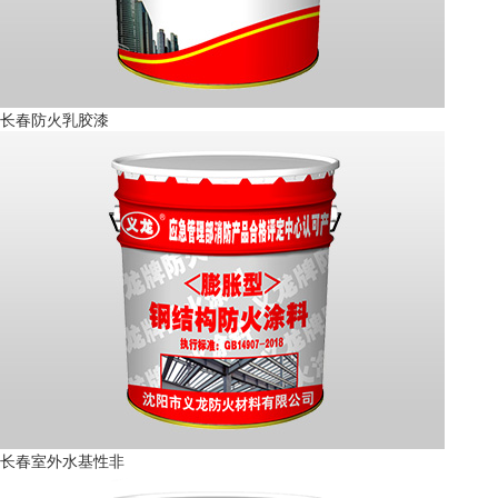
长春防火乳胶漆
长春室外水基性非