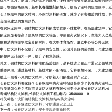
层，增强隔热效果；新型
长春阻燃剂
的加入，提高了涂料的阻燃效率，延
长了钢结构的耐火时间；环保型涂料的研发，减少了有害物质的排放，符
合绿色建筑的发展趋势。
在实际应用中，钢结构防火涂料的成功案例不胜枚举。在高层建筑中，它
的应用显著提高了建筑物的防火等级，即使在火灾情况下，也能为人员疏
散和消防救援争取宝贵的时间。在大型体育场馆、展览中心等公共设施
中，防火涂料不仅提升了结构的安全性，还因其良好的装饰性，与建筑物
的整体设计融为一体，提升了视觉美感。
总之，钢结构防火涂料的性能品质创新，是科技进步在正广通安全领域的
重要体现。通过新材料、新技术的不断涌现，它将更加环保、，为建筑物
披上一层看不见的防火铠甲，守护着人们的生命财产安全。
长春防火涂料哪家好？长春钢结构防火涂料报价是多少？长春防火涂料工
程质量怎么样？沈阳市义龙防火材料有限公司专业承接长春防火涂料,长
春钢结构防火涂料,长春防火涂料工程,,电话:13548000119
相关标签：
沈阳钢结构防火涂料
,
钢结构防火涂料
,
上一条：
长春隧道防火涂料：守护通道安全卫士
下一条：
长春防火涂料：安全美观并重新时代