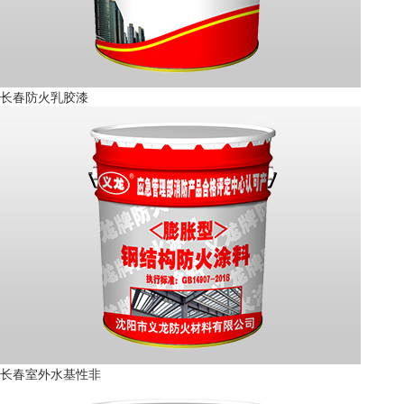
长春防火乳胶漆
长春室外水基性非