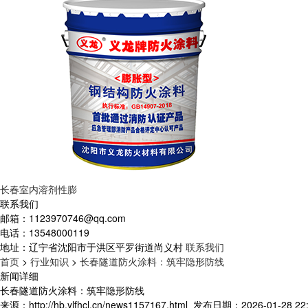
长春室内溶剂性膨
联系我们
邮箱：
1123970746@qq.com
电话：
13548000119
地址：
辽宁省沈阳市于洪区平罗街道尚义村
联系我们
首页
>
行业知识
>
长春隧道防火涂料：筑牢隐形防线
新闻详细
长春隧道防火涂料：筑牢隐形防线
来源：http://hb.ylfhcl.cn/news1157167.html
发布日期：2026-01-28 22: