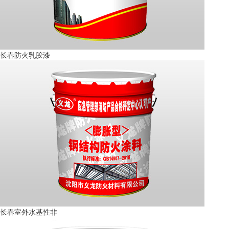
长春防火乳胶漆
长春室外水基性非