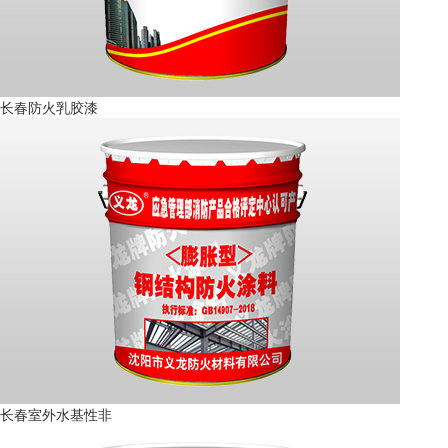
长春防火乳胶漆
长春室外水基性非