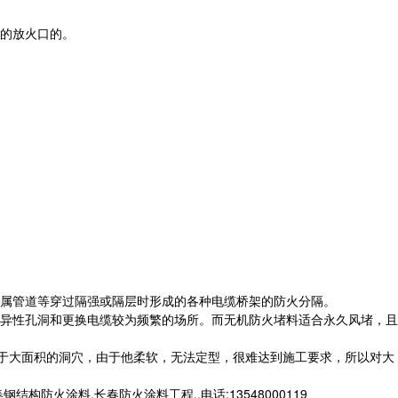
的放火口的。
金属管道等穿过隔强或隔层时形成的各种电缆桥架的防火分隔。
异性孔洞和更换电缆较为频繁的场所。而无机防火堵料适合永久风堵，且
对于大面积的洞穴，由于他柔软，无法定型，很难达到施工要求，所以对大
火涂料,长春防火涂料工程,,电话:13548000119