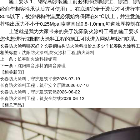
施工要求 1、钢结构涂装施工前必须作彻底除尘、除油、除锈表
经商作相容性承认后方可使用）。在底漆完全干透后才可进行本型
80%以下，被涂钢构件温度必须始终保障在3 ℃以上，并注意施场
荐输出压力不小于0.25Mpa,喷嘴直径0.8-1.0mm,每道涂
上述就是我为大家带来的关于沈阳防火涂料工程的施工要求
您也想进行沈阳防火涂料工程的施工可以进入网站与我们联系。
长春防火涂料哪家好？长春钢结构防火涂料报价是多少？长春防火涂料工程质
相关标签：
沈阳防火涂料
,
防火涂料工程
,
防火涂料
,
上一条：
长春防火涂料经销商
下一条：
沈阳隔音涂料的隔音原理
【相关新闻】
长春防火涂料，守护建筑平安
2026-07-19
长春防火涂料工程，筑牢安全屏障
2026-07-10
长春防火涂料，守护建筑安然
2026-06-22
长春防火涂料工程，筑安全防线
2026-06-12
【相关产品】