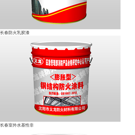
长春防火乳胶漆
长春室外水基性非