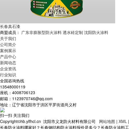
长春真石漆
商盟成员：
广东非膨胀型防火涂料
透水砖定制
沈阳防火涂料
关于我们
公司简介
案例展示
产品中心
新闻动态
企业资讯
行业知识
全国咨询热线
13548000119
座机：4008706123
邮箱：1123970746@qq.com
地址：辽宁省沈阳市于洪区平罗街道尚义村
扫一扫 关注我们
Copyright©hb.ylfhcl.cn 沈阳市义龙防火材料有限公司
网站地图
|
XML
长春防火涂料哪家好？长春钢结构防火涂料报价是多少？长春防火涂料工程质