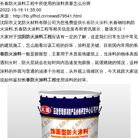
长春防火涂料工程中所使用的涂料质量怎么分辨
2022-10-19 11:35:00
来源：http://hb.ylfhcl.cn/news879541.html
沈阳市义龙防火材料有限公司为您免费提供
长春防火涂料
,长春钢结构防
火涂料,长春防火涂料工程等相关信息发布和资讯展示，敬请关注！
大家对于
沈阳防火涂料工程
应该有一定的了解，这是我们日常生活中常见
的建筑施工，怎么能看出该工程的好坏，涂料是关键。目前国内常用的
长
春防火涂料
一般是膨胀型，主要用于木质装饰建筑上，当涂料的物体表面
遇到火时，防火层就会在短时间内迅速发泡膨胀，延缓燃烧的情况，这种
涂料的外观与普通的油漆十分相近，从外观上很难区分，今天就跟大家说
说如何鉴别
长春防火涂料工程
使用涂料的好坏。