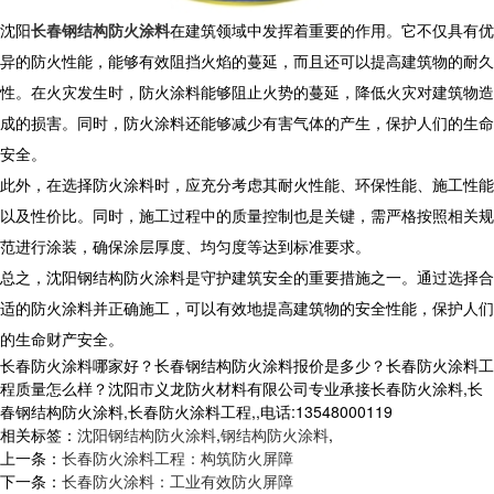
沈阳
长春钢结构防火涂料
在建筑领域中发挥着重要的作用。它不仅具有优
异的防火性能，能够有效阻挡火焰的蔓延，而且还可以提高建筑物的耐久
性。在火灾发生时，防火涂料能够阻止火势的蔓延，降低火灾对建筑物造
成的损害。同时，防火涂料还能够减少有害气体的产生，保护人们的生命
安全。
此外，在选择防火涂料时，应充分考虑其耐火性能、环保性能、施工性能
以及性价比。同时，施工过程中的质量控制也是关键，需严格按照相关规
范进行涂装，确保涂层厚度、均匀度等达到标准要求。
总之，沈阳钢结构防火涂料是守护建筑安全的重要措施之一。通过选择合
适的防火涂料并正确施工，可以有效地提高建筑物的安全性能，保护人们
的生命财产安全。
长春防火涂料哪家好？长春钢结构防火涂料报价是多少？长春防火涂料工
程质量怎么样？沈阳市义龙防火材料有限公司专业承接长春防火涂料,长
春钢结构防火涂料,长春防火涂料工程,,电话:13548000119
相关标签：
沈阳钢结构防火涂料
,
钢结构防火涂料
,
上一条：
长春防火涂料工程：构筑防火屏障
下一条：
长春防火涂料：工业有效防火屏障