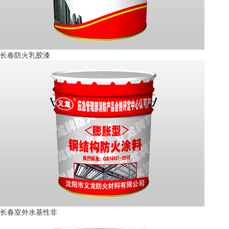
长春防火乳胶漆
长春室外水基性非