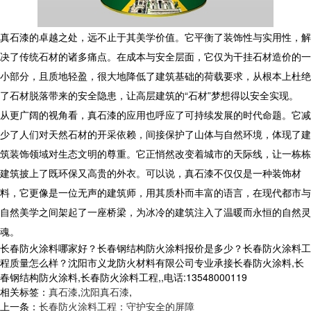
真石漆的卓越之处，远不止于其美学价值。它平衡了装饰性与实用性，解
决了传统石材的诸多痛点。在成本与安全层面，它仅为干挂石材造价的一
小部分，且质地轻盈，很大地降低了建筑基础的荷载要求，从根本上杜绝
了石材脱落带来的安全隐患，让高层建筑的“石材”梦想得以安全实现。
从更广阔的视角看，真石漆的应用也呼应了可持续发展的时代命题。它减
少了人们对天然石材的开采依赖，间接保护了山体与自然环境，体现了建
筑装饰领域对生态文明的尊重。它正悄然改变着城市的天际线，让一栋栋
建筑披上了既环保又高贵的外衣。可以说，真石漆不仅仅是一种装饰材
料，它更像是一位无声的建筑师，用其质朴而丰富的语言，在现代都市与
自然美学之间架起了一座桥梁，为冰冷的建筑注入了温暖而永恒的自然灵
魂。
长春防火涂料哪家好？长春钢结构防火涂料报价是多少？长春防火涂料工
程质量怎么样？沈阳市义龙防火材料有限公司专业承接长春防火涂料,长
春钢结构防火涂料,长春防火涂料工程,,电话:13548000119
相关标签：
真石漆
,
沈阳真石漆
,
上一条：
长春防火涂料工程：守护安全的屏障