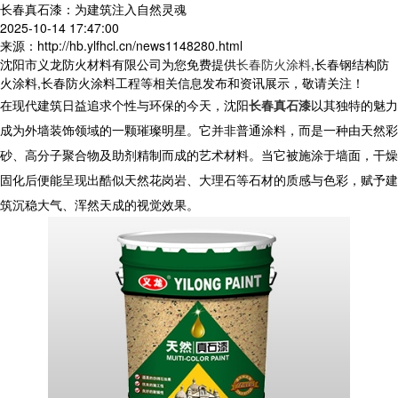
长春真石漆：为建筑注入自然灵魂
2025-10-14 17:47:00
来源：http://hb.ylfhcl.cn/news1148280.html
沈阳市义龙防火材料有限公司为您免费提供
长春防火涂料
,长春钢结构防
火涂料,长春防火涂料工程等相关信息发布和资讯展示，敬请关注！
在现代建筑日益追求个性与环保的今天，沈阳
长春真石漆
以其独特的魅力
成为外墙装饰领域的一颗璀璨明星。它并非普通涂料，而是一种由天然彩
砂、高分子聚合物及助剂精制而成的艺术材料。当它被施涂于墙面，干燥
固化后便能呈现出酷似天然花岗岩、大理石等石材的质感与色彩，赋予建
筑沉稳大气、浑然天成的视觉效果。