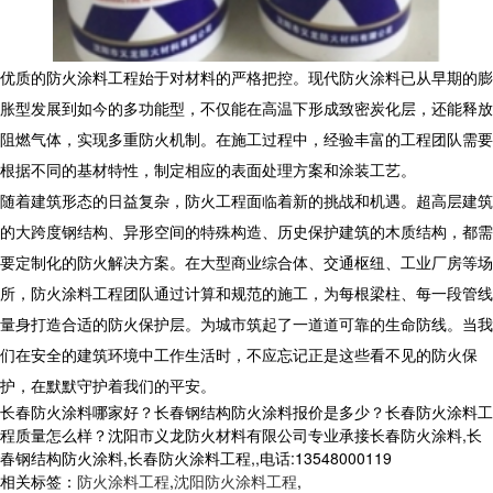
优质的防火涂料工程始于对材料的严格把控。现代防火涂料已从早期的膨
胀型发展到如今的多功能型，不仅能在高温下形成致密炭化层，还能释放
阻燃气体，实现多重防火机制。在施工过程中，经验丰富的工程团队需要
根据不同的基材特性，制定相应的表面处理方案和涂装工艺。
随着建筑形态的日益复杂，防火工程面临着新的挑战和机遇。超高层建筑
的大跨度钢结构、异形空间的特殊构造、历史保护建筑的木质结构，都需
要定制化的防火解决方案。在大型商业综合体、交通枢纽、工业厂房等场
所，防火涂料工程团队通过计算和规范的施工，为每根梁柱、每一段管线
量身打造合适的防火保护层。为城市筑起了一道道可靠的生命防线。当我
们在安全的建筑环境中工作生活时，不应忘记正是这些看不见的防火保
护，在默默守护着我们的平安。
长春防火涂料哪家好？长春钢结构防火涂料报价是多少？长春防火涂料工
程质量怎么样？沈阳市义龙防火材料有限公司专业承接长春防火涂料,长
春钢结构防火涂料,长春防火涂料工程,,电话:13548000119
相关标签：
防火涂料工程
,
沈阳防火涂料工程
,